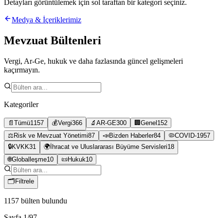
Detayları görüntülemek için sol taraftan bir kategori seçiniz.
Medya & İçeriklerimiz
Mevzuat Bültenleri
Vergi, Ar-Ge, hukuk ve daha fazlasında güncel gelişmeleri
kaçırmayın.
Kategoriler
📄
Tümü
1157
💰
Vergi
366
🔬
AR-GE
300
🏢
Genel
152
⚖️
Risk ve Mevzuat Yönetimi
87
📣
Bizden Haberler
84
🦠
COVID-19
57
🔒
KVKK
31
🌍
İhracat ve Uluslararası Büyüme Servisleri
18
🌐
Globalleşme
10
📜
Hukuk
10
🗂
Filtrele
1157
bülten bulundu
Sayfa
1
/
97