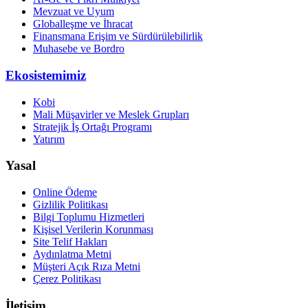
Mevzuat ve Uyum
Globalleşme ve İhracat
Finansmana Erişim ve Sürdürülebilirlik
Muhasebe ve Bordro
Ekosistemimiz
Kobi
Mali Müşavirler ve Meslek Grupları
Stratejik İş Ortağı Programı
Yatırım
Yasal
Online Ödeme
Gizlilik Politikası
Bilgi Toplumu Hizmetleri
Kişisel Verilerin Korunması
Site Telif Hakları
Aydınlatma Metni
Müşteri Açık Rıza Metni
Çerez Politikası
İletişim