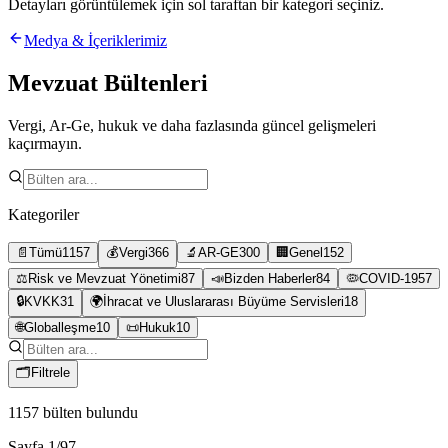
Detayları görüntülemek için sol taraftan bir kategori seçiniz.
Medya & İçeriklerimiz
Mevzuat Bültenleri
Vergi, Ar-Ge, hukuk ve daha fazlasında güncel gelişmeleri
kaçırmayın.
Kategoriler
📄
Tümü
1157
💰
Vergi
366
🔬
AR-GE
300
🏢
Genel
152
⚖️
Risk ve Mevzuat Yönetimi
87
📣
Bizden Haberler
84
🦠
COVID-19
57
🔒
KVKK
31
🌍
İhracat ve Uluslararası Büyüme Servisleri
18
🌐
Globalleşme
10
📜
Hukuk
10
🗂
Filtrele
1157
bülten bulundu
Sayfa
1
/
97