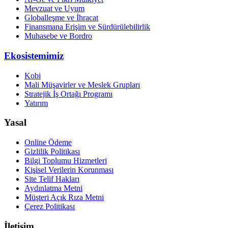
Mevzuat ve Uyum
Globalleşme ve İhracat
Finansmana Erişim ve Sürdürülebilirlik
Muhasebe ve Bordro
Ekosistemimiz
Kobi
Mali Müşavirler ve Meslek Grupları
Stratejik İş Ortağı Programı
Yatırım
Yasal
Online Ödeme
Gizlilik Politikası
Bilgi Toplumu Hizmetleri
Kişisel Verilerin Korunması
Site Telif Hakları
Aydınlatma Metni
Müşteri Açık Rıza Metni
Çerez Politikası
İletişim