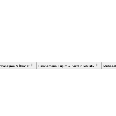
oballeşme & İhracat
Finansmana Erişim & Sürdürülebilirlik
Muhaseb