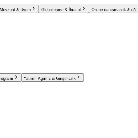
Mevzuat & Uyum
Globalleşme & İhracat
Online danışmanlık & eğit
Programı
Yatırım Ağımız & Girişimcilik