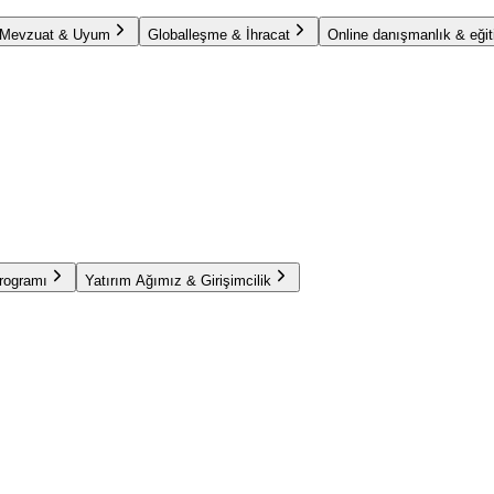
Mevzuat & Uyum
Globalleşme & İhracat
Online danışmanlık & eğit
Programı
Yatırım Ağımız & Girişimcilik