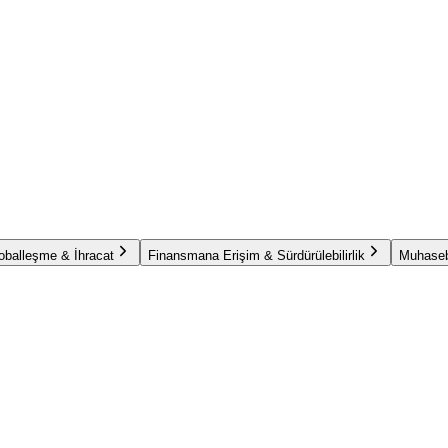
oballeşme & İhracat
Finansmana Erişim & Sürdürülebilirlik
Muhaseb