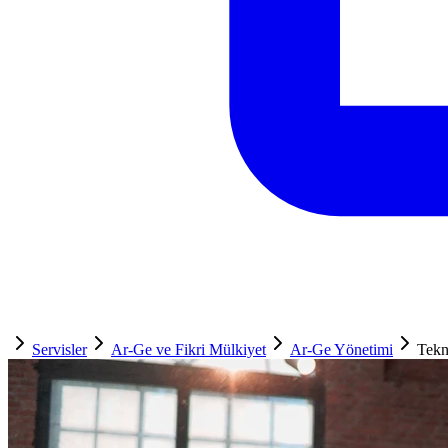
Servisler
Ar-Ge ve Fikri Mülkiyet
Ar-Ge Yönetimi
Tekn