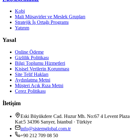
Kobi
Mali Müşavirler ve Meslek Grupları
Stratejik İş Ortağı Programı
Yatırım
Yasal
Online Ödeme
Gizlilik Politikası
Bilgi Toplumu Hizmetleri
Kişisel Verilerin Korunması
Site Telif Hakları
Aydınlatma Metni
Müşteri Açık Rıza Metni
Çerez Politikası
İletişim
Eski Büyükdere Cad. Huzur Mh. No:67 4 Levent Plaza
Kat:5 34396 Sarıyer, İstanbul · Türkiye
info@sistemglobal.com.tr
+90 212 709 08 50