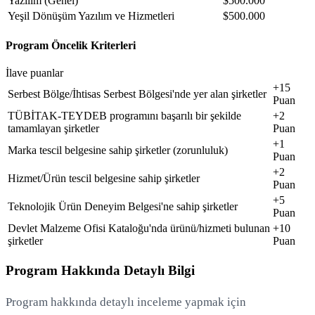
Yazılım (Genel)
$500.000
Yeşil Dönüşüm Yazılım ve Hizmetleri
$500.000
Program Öncelik Kriterleri
İlave puanlar
+15
Serbest Bölge/İhtisas Serbest Bölgesi'nde yer alan şirketler
Puan
TÜBİTAK-TEYDEB programını başarılı bir şekilde
+2
tamamlayan şirketler
Puan
+1
Marka tescil belgesine sahip şirketler (zorunluluk)
Puan
+2
Hizmet/Ürün tescil belgesine sahip şirketler
Puan
+5
Teknolojik Ürün Deneyim Belgesi'ne sahip şirketler
Puan
Devlet Malzeme Ofisi Kataloğu'nda ürünü/hizmeti bulunan
+10
şirketler
Puan
Program Hakkında Detaylı Bilgi
Program hakkında detaylı inceleme yapmak için