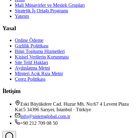
Mali Müşavirler ve Meslek Grupları
Stratejik İş Ortağı Programı
Yatırım
Yasal
Online Ödeme
Gizlilik Politikası
Bilgi Toplumu Hizmetleri
Kişisel Verilerin Korunması
Site Telif Hakları
Aydınlatma Metni
Müşteri Açık Rıza Metni
Çerez Politikası
İletişim
Eski Büyükdere Cad. Huzur Mh. No:67 4 Levent Plaza
Kat:5 34396 Sarıyer, İstanbul · Türkiye
info@sistemglobal.com.tr
+90 212 709 08 50