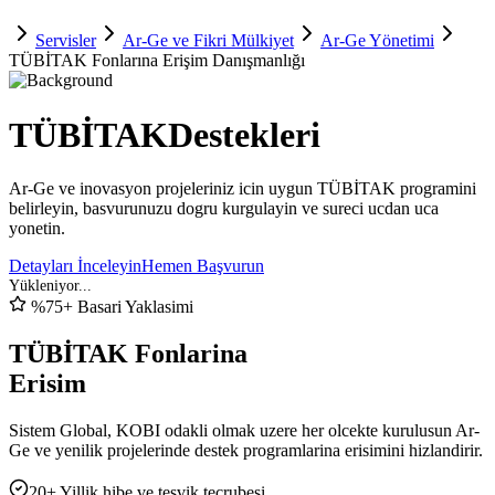
Servisler
Ar-Ge ve Fikri Mülkiyet
Ar-Ge Yönetimi
TÜBİTAK Fonlarına Erişim Danışmanlığı
TÜBİTAK
Destekleri
Ar-Ge ve inovasyon projeleriniz icin uygun TÜBİTAK programini
belirleyin, basvurunuzu dogru kurgulayin ve sureci ucdan uca
yonetin.
Detayları İnceleyin
Hemen Başvurun
%75+ Basari Yaklasimi
TÜBİTAK Fonlarina
Erisim
Sistem Global, KOBI odakli olmak uzere her olcekte kurulusun Ar-
Ge ve yenilik projelerinde destek programlarina erisimini hizlandirir.
20+ Yillik hibe ve tesvik tecrubesi