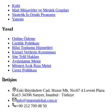
Kobi
Mali Müşavirler ve Meslek Grupları
Stratejik İş Ortağı Programı
Yatırım
Yasal
Online Ödeme
Gizlilik Politikası
Bilgi Toplumu Hizmetleri
Kişisel Verilerin Korunması
Site Telif Hakları
Aydınlatma Metni
Müşteri Açık Rıza Metni
Çerez Politikası
İletişim
Eski Büyükdere Cad. Huzur Mh. No:67 4 Levent Plaza
Kat:5 34396 Sarıyer, İstanbul · Türkiye
info@sistemglobal.com.tr
+90 212 709 08 50