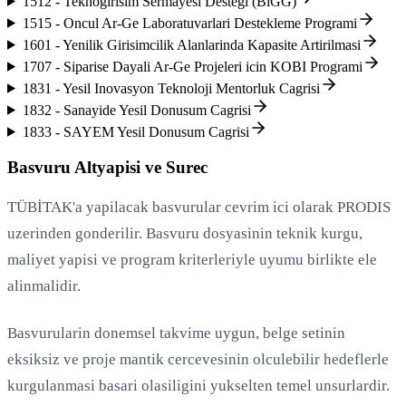
1512 - Teknogirisim Sermayesi Destegi (BiGG)
1515 - Oncul Ar-Ge Laboratuvarlari Destekleme Programi
1601 - Yenilik Girisimcilik Alanlarinda Kapasite Artirilmasi
1707 - Siparise Dayali Ar-Ge Projeleri icin KOBI Programi
1831 - Yesil Inovasyon Teknoloji Mentorluk Cagrisi
1832 - Sanayide Yesil Donusum Cagrisi
1833 - SAYEM Yesil Donusum Cagrisi
Basvuru Altyapisi ve Surec
TÜBİTAK'a yapilacak basvurular cevrim ici olarak PRODIS
uzerinden gonderilir. Basvuru dosyasinin teknik kurgu,
maliyet yapisi ve program kriterleriyle uyumu birlikte ele
alinmalidir.
Basvurularin donemsel takvime uygun, belge setinin
eksiksiz ve proje mantik cercevesinin olculebilir hedeflerle
kurgulanmasi basari olasiligini yukselten temel unsurlardir.