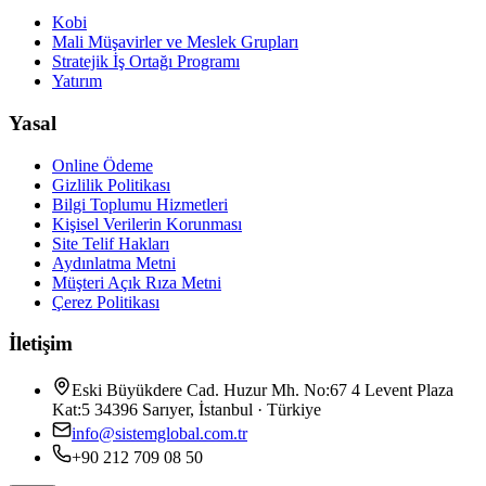
Kobi
Mali Müşavirler ve Meslek Grupları
Stratejik İş Ortağı Programı
Yatırım
Yasal
Online Ödeme
Gizlilik Politikası
Bilgi Toplumu Hizmetleri
Kişisel Verilerin Korunması
Site Telif Hakları
Aydınlatma Metni
Müşteri Açık Rıza Metni
Çerez Politikası
İletişim
Eski Büyükdere Cad. Huzur Mh. No:67 4 Levent Plaza
Kat:5 34396 Sarıyer, İstanbul · Türkiye
info@sistemglobal.com.tr
+90 212 709 08 50