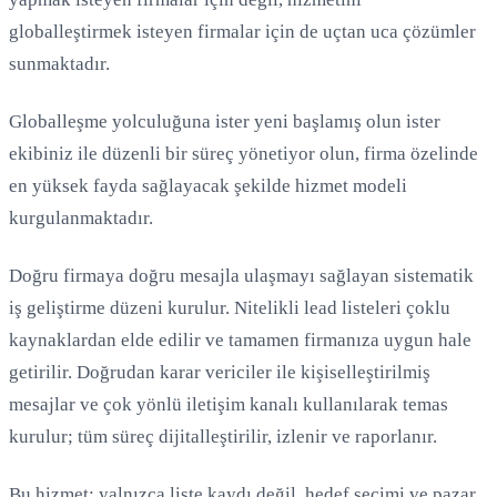
globalleştirmek isteyen firmalar için de uçtan uca çözümler
sunmaktadır.
Globalleşme yolculuğuna ister yeni başlamış olun ister
ekibiniz ile düzenli bir süreç yönetiyor olun, firma özelinde
en yüksek fayda sağlayacak şekilde hizmet modeli
Yükleniyor...
kurgulanmaktadır.
Doğru firmaya doğru mesajla ulaşmayı sağlayan sistematik
iş geliştirme düzeni kurulur. Nitelikli lead listeleri çoklu
kaynaklardan elde edilir ve tamamen firmanıza uygun hale
getirilir. Doğrudan karar vericiler ile kişiselleştirilmiş
mesajlar ve çok yönlü iletişim kanalı kullanılarak temas
kurulur; tüm süreç dijitalleştirilir, izlenir ve raporlanır.
Bu hizmet; yalnızca liste kaydı değil, hedef seçimi ve pazar