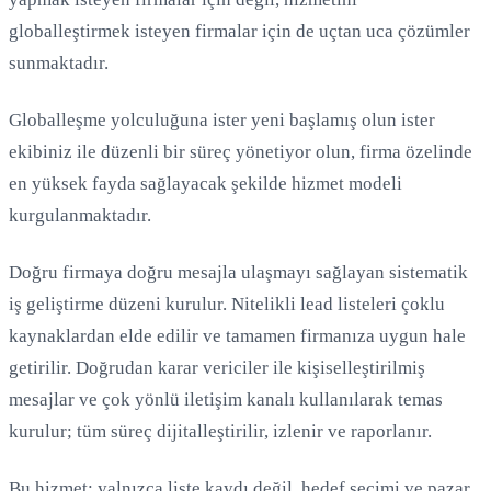
globalleştirmek isteyen firmalar için de uçtan uca çözümler
sunmaktadır.
Globalleşme yolculuğuna ister yeni başlamış olun ister
ekibiniz ile düzenli bir süreç yönetiyor olun, firma özelinde
en yüksek fayda sağlayacak şekilde hizmet modeli
Yükleniyor...
kurgulanmaktadır.
Doğru firmaya doğru mesajla ulaşmayı sağlayan sistematik
iş geliştirme düzeni kurulur. Nitelikli lead listeleri çoklu
kaynaklardan elde edilir ve tamamen firmanıza uygun hale
getirilir. Doğrudan karar vericiler ile kişiselleştirilmiş
mesajlar ve çok yönlü iletişim kanalı kullanılarak temas
kurulur; tüm süreç dijitalleştirilir, izlenir ve raporlanır.
Bu hizmet; yalnızca liste kaydı değil, hedef seçimi ve pazar