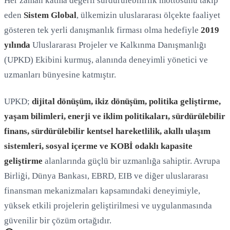
Her zaman katma değerli sürdürülebilirlik mottosunu takip
eden
Sistem Global
, ülkemizin uluslararası ölçekte faaliyet
gösteren tek yerli danışmanlık firması olma hedefiyle
2019
yılında
Uluslararası Projeler ve Kalkınma Danışmanlığı
(UPKD) Ekibini kurmuş, alanında deneyimli yönetici ve
uzmanları bünyesine katmıştır.
UPKD;
dijital dönüşüm, ikiz dönüşüm, politika geliştirme,
yaşam bilimleri, enerji ve iklim politikaları, sürdürülebilir
finans, sürdürülebilir kentsel hareketlilik, akıllı ulaşım
sistemleri, sosyal içerme ve KOBİ odaklı kapasite
geliştirme
alanlarında güçlü bir uzmanlığa sahiptir. Avrupa
Birliği, Dünya Bankası, EBRD, EIB ve diğer uluslararası
finansman mekanizmaları kapsamındaki deneyimiyle,
yüksek etkili projelerin geliştirilmesi ve uygulanmasında
güvenilir bir çözüm ortağıdır.