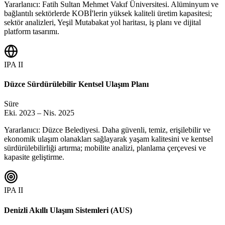
Yararlanıcı: Fatih Sultan Mehmet Vakıf Üniversitesi. Alüminyum ve
bağlantılı sektörlerde KOBİ'lerin yüksek kaliteli üretim kapasitesi;
sektör analizleri, Yeşil Mutabakat yol haritası, iş planı ve dijital
platform tasarımı.
IPA II
Düzce Sürdürülebilir Kentsel Ulaşım Planı
Süre
Eki. 2023 – Nis. 2025
Yararlanıcı: Düzce Belediyesi. Daha güvenli, temiz, erişilebilir ve
ekonomik ulaşım olanakları sağlayarak yaşam kalitesini ve kentsel
sürdürülebilirliği artırma; mobilite analizi, planlama çerçevesi ve
kapasite geliştirme.
IPA II
Denizli Akıllı Ulaşım Sistemleri (AUS)