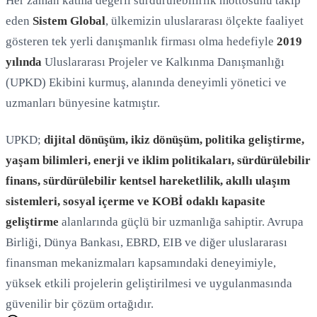
Her zaman katma değerli sürdürülebilirlik mottosunu takip
eden
Sistem Global
, ülkemizin uluslararası ölçekte faaliyet
gösteren tek yerli danışmanlık firması olma hedefiyle
2019
yılında
Uluslararası Projeler ve Kalkınma Danışmanlığı
(UPKD) Ekibini kurmuş, alanında deneyimli yönetici ve
uzmanları bünyesine katmıştır.
UPKD;
dijital dönüşüm, ikiz dönüşüm, politika geliştirme,
yaşam bilimleri, enerji ve iklim politikaları, sürdürülebilir
finans, sürdürülebilir kentsel hareketlilik, akıllı ulaşım
sistemleri, sosyal içerme ve KOBİ odaklı kapasite
geliştirme
alanlarında güçlü bir uzmanlığa sahiptir. Avrupa
Birliği, Dünya Bankası, EBRD, EIB ve diğer uluslararası
finansman mekanizmaları kapsamındaki deneyimiyle,
yüksek etkili projelerin geliştirilmesi ve uygulanmasında
güvenilir bir çözüm ortağıdır.