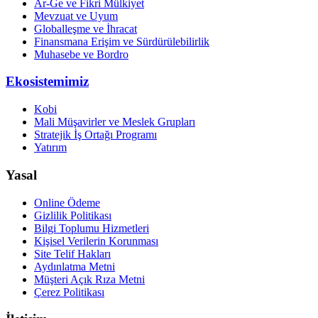
Ar-Ge ve Fikri Mülkiyet
Mevzuat ve Uyum
Globalleşme ve İhracat
Finansmana Erişim ve Sürdürülebilirlik
Muhasebe ve Bordro
Ekosistemimiz
Kobi
Mali Müşavirler ve Meslek Grupları
Stratejik İş Ortağı Programı
Yatırım
Yasal
Online Ödeme
Gizlilik Politikası
Bilgi Toplumu Hizmetleri
Kişisel Verilerin Korunması
Site Telif Hakları
Aydınlatma Metni
Müşteri Açık Rıza Metni
Çerez Politikası