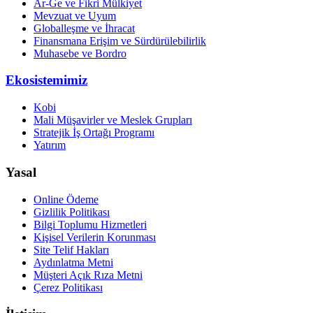
Ar-Ge ve Fikri Mülkiyet
Mevzuat ve Uyum
Globalleşme ve İhracat
Finansmana Erişim ve Sürdürülebilirlik
Muhasebe ve Bordro
Ekosistemimiz
Kobi
Mali Müşavirler ve Meslek Grupları
Stratejik İş Ortağı Programı
Yatırım
Yasal
Online Ödeme
Gizlilik Politikası
Bilgi Toplumu Hizmetleri
Kişisel Verilerin Korunması
Site Telif Hakları
Aydınlatma Metni
Müşteri Açık Rıza Metni
Çerez Politikası