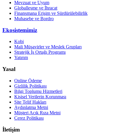
Mevzuat ve Uyum
Globalleşme ve İhracat
Finansmana Erişim ve Sürdürülebilirlik
Muhasebe ve Bordro
Ekosistemimiz
Kobi
Mali Müşavirler ve Meslek Grupları
Stratejik İş Ortağı Programı
Yatırım
Yasal
Online Ödeme
Gizlilik Politikası
Bilgi Toplumu Hizmetleri
Kişisel Verilerin Korunması
Site Telif Hakları
Aydınlatma Metni
Müşteri Açık Rıza Metni
Çerez Politikası
İletişim