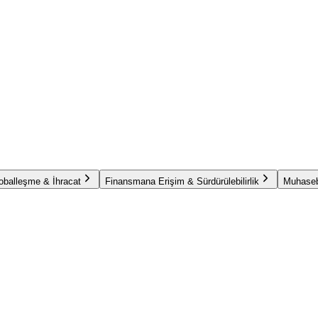
oballeşme & İhracat
Finansmana Erişim & Sürdürülebilirlik
Muhaseb