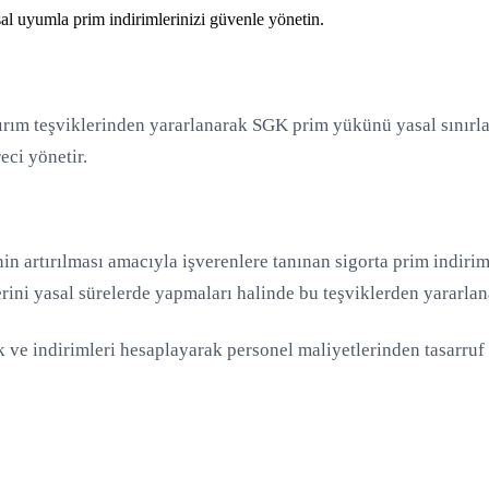
al uyumla prim indirimlerinizi güvenle yönetin.
ırım teşviklerinden yararlanarak SGK prim yükünü yasal sınırla
ci yönetir.
inin artırılması amacıyla işverenlere tanınan sigorta prim indiri
rini yasal sürelerde yapmaları halinde bu teşviklerden yararlana
vik ve indirimleri hesaplayarak personel maliyetlerinden tasarru