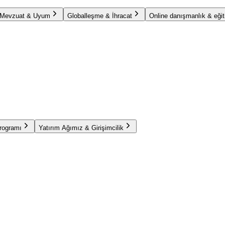
Mevzuat & Uyum
Globalleşme & İhracat
Online danışmanlık & eğit
Programı
Yatırım Ağımız & Girişimcilik