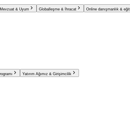
Mevzuat & Uyum
Globalleşme & İhracat
Online danışmanlık & eğit
Programı
Yatırım Ağımız & Girişimcilik