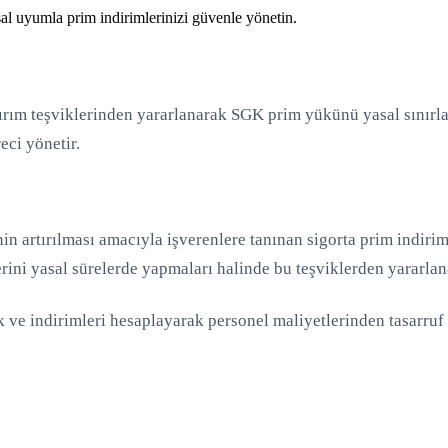
al uyumla prim indirimlerinizi güvenle yönetin.
ırım teşviklerinden yararlanarak SGK prim yükünü yasal sınırla
ci yönetir.
inin artırılması amacıyla işverenlere tanınan sigorta prim indiri
rini yasal sürelerde yapmaları halinde bu teşviklerden yararlana
vik ve indirimleri hesaplayarak personel maliyetlerinden tasarru