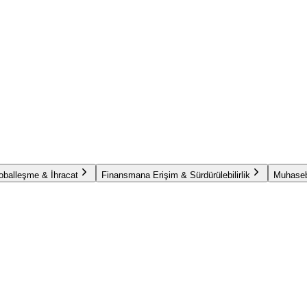
oballeşme & İhracat
Finansmana Erişim & Sürdürülebilirlik
Muhaseb