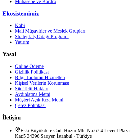
Muhasebe ve Bordro
Ekosistemimiz
Kobi
Mali Müşavirler ve Meslek Grupları
Stratejik İş Ortağı Programı
Yatırım
Yasal
Online Ödeme
Gizlilik Politikası
Bilgi Toplumu Hizmetleri
Kişisel Verilerin Korunması
Site Telif Hakları
Aydınlatma Metni
Müşteri Açık Rıza Metni
Çerez Politikası
İletişim
Eski Büyükdere Cad. Huzur Mh. No:67 4 Levent Plaza
Kat:5 34396 Sarıyer, İstanbul · Türkiye