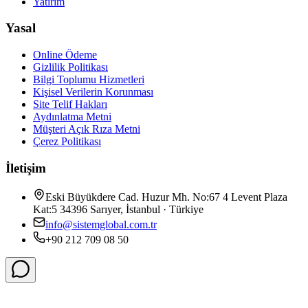
Yatırım
Yasal
Online Ödeme
Gizlilik Politikası
Bilgi Toplumu Hizmetleri
Kişisel Verilerin Korunması
Site Telif Hakları
Aydınlatma Metni
Müşteri Açık Rıza Metni
Çerez Politikası
İletişim
Eski Büyükdere Cad. Huzur Mh. No:67 4 Levent Plaza
Kat:5 34396 Sarıyer, İstanbul · Türkiye
info@sistemglobal.com.tr
+90 212 709 08 50