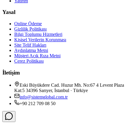
Yatırım
Yasal
Online Ödeme
Gizlilik Politikası
Bilgi Toplumu Hizmetleri
Kişisel Verilerin Korunması
Site Telif Hakları
Aydınlatma Metni
Müşteri Açık Rıza Metni
Çerez Politikası
İletişim
Eski Büyükdere Cad. Huzur Mh. No:67 4 Levent Plaza
Kat:5 34396 Sarıyer, İstanbul · Türkiye
info@sistemglobal.com.tr
+90 212 709 08 50