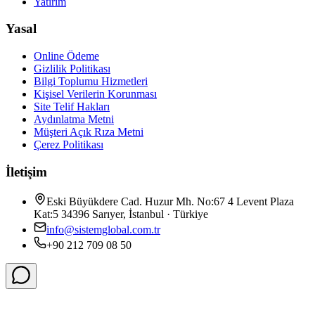
Yatırım
Yasal
Online Ödeme
Gizlilik Politikası
Bilgi Toplumu Hizmetleri
Kişisel Verilerin Korunması
Site Telif Hakları
Aydınlatma Metni
Müşteri Açık Rıza Metni
Çerez Politikası
İletişim
Eski Büyükdere Cad. Huzur Mh. No:67 4 Levent Plaza
Kat:5 34396 Sarıyer, İstanbul · Türkiye
info@sistemglobal.com.tr
+90 212 709 08 50