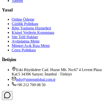
Yatırım
Yasal
Online Ödeme
Gizlilik Politikası
Bilgi Toplumu Hizmetleri
Kişisel Verilerin Korunması
Site Telif Hakları
Aydınlatma Metni
Müşteri Açık Rıza Metni
Çerez Politikası
İletişim
Eski Büyükdere Cad. Huzur Mh. No:67 4 Levent Plaza
Kat:5 34396 Sarıyer, İstanbul · Türkiye
info@sistemglobal.com.tr
+90 212 709 08 50