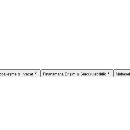
oballeşme & İhracat
Finansmana Erişim & Sürdürülebilirlik
Muhaseb