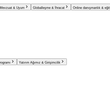
Mevzuat & Uyum
Globalleşme & İhracat
Online danışmanlık & eğit
Programı
Yatırım Ağımız & Girişimcilik