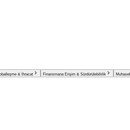
oballeşme & İhracat
Finansmana Erişim & Sürdürülebilirlik
Muhaseb