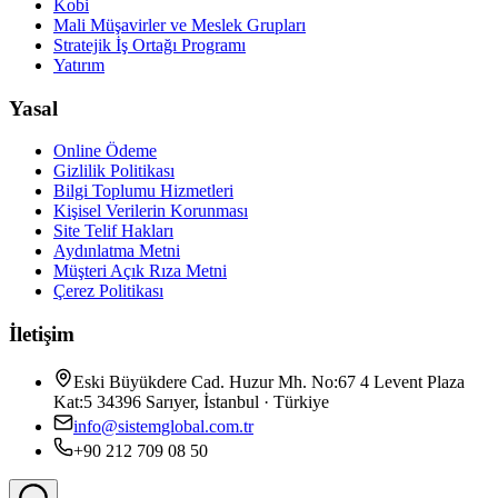
Kobi
Mali Müşavirler ve Meslek Grupları
Stratejik İş Ortağı Programı
Yatırım
Yasal
Online Ödeme
Gizlilik Politikası
Bilgi Toplumu Hizmetleri
Kişisel Verilerin Korunması
Site Telif Hakları
Aydınlatma Metni
Müşteri Açık Rıza Metni
Çerez Politikası
İletişim
Eski Büyükdere Cad. Huzur Mh. No:67 4 Levent Plaza
Kat:5 34396 Sarıyer, İstanbul · Türkiye
info@sistemglobal.com.tr
+90 212 709 08 50