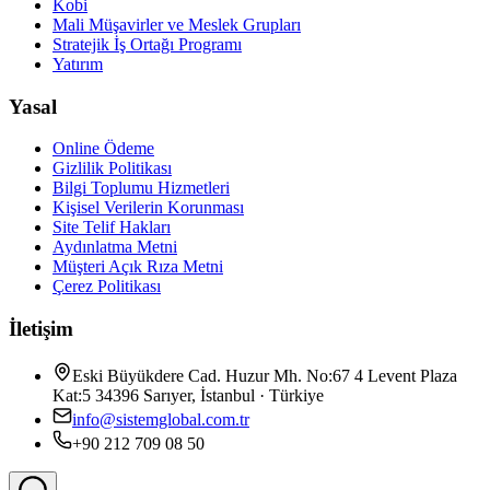
Kobi
Mali Müşavirler ve Meslek Grupları
Stratejik İş Ortağı Programı
Yatırım
Yasal
Online Ödeme
Gizlilik Politikası
Bilgi Toplumu Hizmetleri
Kişisel Verilerin Korunması
Site Telif Hakları
Aydınlatma Metni
Müşteri Açık Rıza Metni
Çerez Politikası
İletişim
Eski Büyükdere Cad. Huzur Mh. No:67 4 Levent Plaza
Kat:5 34396 Sarıyer, İstanbul · Türkiye
info@sistemglobal.com.tr
+90 212 709 08 50