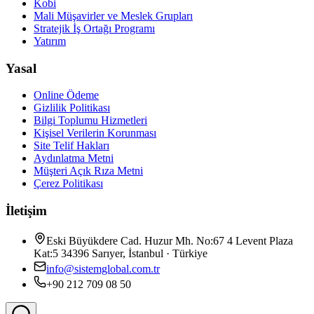
Kobi
Mali Müşavirler ve Meslek Grupları
Stratejik İş Ortağı Programı
Yatırım
Yasal
Online Ödeme
Gizlilik Politikası
Bilgi Toplumu Hizmetleri
Kişisel Verilerin Korunması
Site Telif Hakları
Aydınlatma Metni
Müşteri Açık Rıza Metni
Çerez Politikası
İletişim
Eski Büyükdere Cad. Huzur Mh. No:67 4 Levent Plaza
Kat:5 34396 Sarıyer, İstanbul · Türkiye
info@sistemglobal.com.tr
+90 212 709 08 50