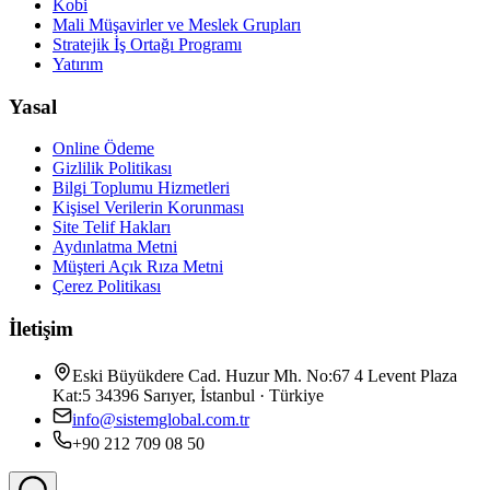
Kobi
Mali Müşavirler ve Meslek Grupları
Stratejik İş Ortağı Programı
Yatırım
Yasal
Online Ödeme
Gizlilik Politikası
Bilgi Toplumu Hizmetleri
Kişisel Verilerin Korunması
Site Telif Hakları
Aydınlatma Metni
Müşteri Açık Rıza Metni
Çerez Politikası
İletişim
Eski Büyükdere Cad. Huzur Mh. No:67 4 Levent Plaza
Kat:5 34396 Sarıyer, İstanbul · Türkiye
info@sistemglobal.com.tr
+90 212 709 08 50