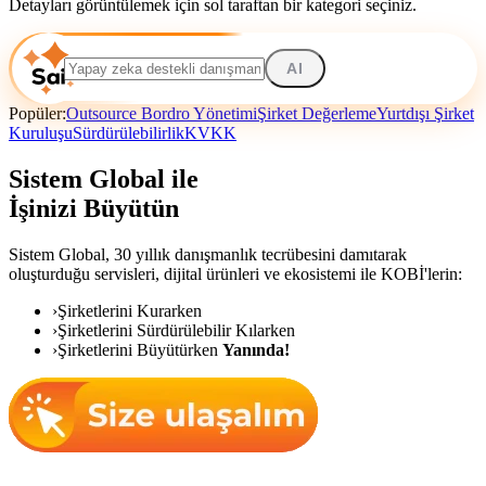
Detayları görüntülemek için sol taraftan bir kategori seçiniz.
AI
Popüler:
Outsource Bordro Yönetimi
Şirket Değerleme
Yurtdışı Şirket
Kuruluşu
Sürdürülebilirlik
KVKK
Sistem Global ile
İşinizi Büyütün
Sistem Global,
30 yıllık danışmanlık tecrübesini damıtarak
oluşturduğu servisleri, dijital ürünleri ve ekosistemi ile KOBİ'lerin:
›
Şirketlerini Kurarken
›
Şirketlerini Sürdürülebilir Kılarken
›
Şirketlerini Büyütürken
Yanında!