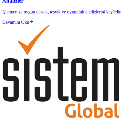
Analizler
İşletmenize uygun destek, teşvik ve uygunluk analizlerini keşfedin.
Devamını Oku