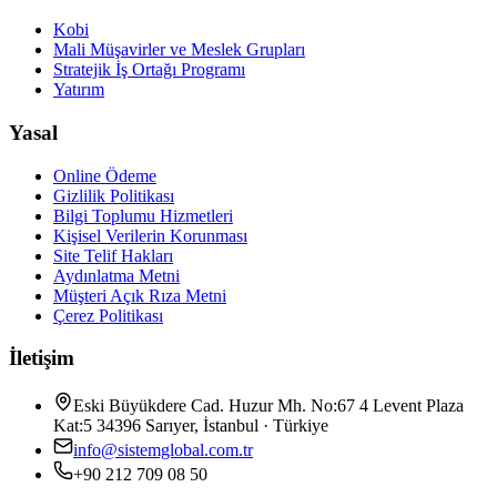
Kobi
Mali Müşavirler ve Meslek Grupları
Stratejik İş Ortağı Programı
Yatırım
Yasal
Online Ödeme
Gizlilik Politikası
Bilgi Toplumu Hizmetleri
Kişisel Verilerin Korunması
Site Telif Hakları
Aydınlatma Metni
Müşteri Açık Rıza Metni
Çerez Politikası
İletişim
Eski Büyükdere Cad. Huzur Mh. No:67 4 Levent Plaza
Kat:5 34396 Sarıyer, İstanbul · Türkiye
info@sistemglobal.com.tr
+90 212 709 08 50