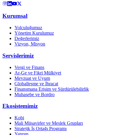
Kurumsal
Yolculuğumuz
Yönetim Kurulumuz
Değerlerimiz
Vizyon, Misyon
Servislerimiz
Vergi ve Finans
Ar-Ge ve Fikri Mülkiyet
Mevzuat ve Uyum
Globalleşme ve İhracat
Finansmana Erişim ve Sürdürülebilirlik
Muhasebe ve Bordro
Ekosistemimiz
Kobi
Mali Müşavirler ve Meslek Grupları
Stratejik İş Ortağı Programı
Yatırım