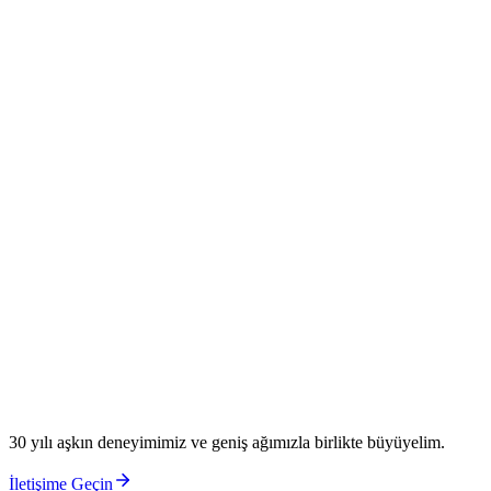
Yatırım Ağımız & Girişimcilik
Tohum ve erken aşama girişimlerden büyük ölçekli fonlara uzanan
yatırım ekosistemi.
SG RegTech Yatırımlarımız
RegTechwave
SGlobe
Yatırımlarımız
SGlobe
The Hood
30 yılı aşkın deneyimimiz ve geniş ağımızla birlikte büyüyelim.
İletişime Geçin