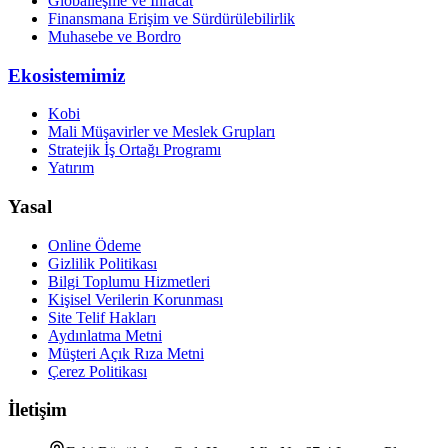
Globalleşme ve İhracat
Finansmana Erişim ve Sürdürülebilirlik
Muhasebe ve Bordro
Ekosistemimiz
Kobi
Mali Müşavirler ve Meslek Grupları
Stratejik İş Ortağı Programı
Yatırım
Yasal
Online Ödeme
Gizlilik Politikası
Bilgi Toplumu Hizmetleri
Kişisel Verilerin Korunması
Site Telif Hakları
Aydınlatma Metni
Müşteri Açık Rıza Metni
Çerez Politikası
İletişim