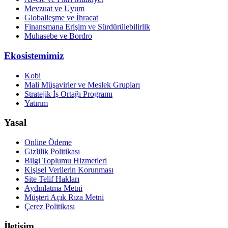
Mevzuat ve Uyum
Globalleşme ve İhracat
Finansmana Erişim ve Sürdürülebilirlik
Muhasebe ve Bordro
Ekosistemimiz
Kobi
Mali Müşavirler ve Meslek Grupları
Stratejik İş Ortağı Programı
Yatırım
Yasal
Online Ödeme
Gizlilik Politikası
Bilgi Toplumu Hizmetleri
Kişisel Verilerin Korunması
Site Telif Hakları
Aydınlatma Metni
Müşteri Açık Rıza Metni
Çerez Politikası
İletişim