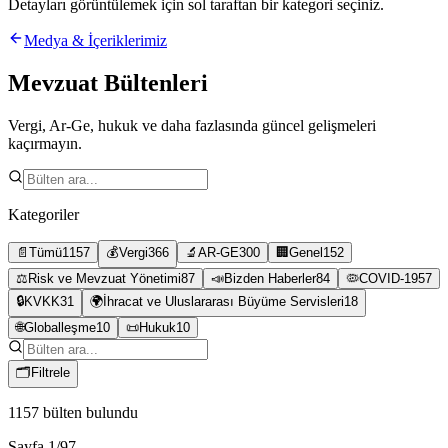
Detayları görüntülemek için sol taraftan bir kategori seçiniz.
Medya & İçeriklerimiz
Mevzuat Bültenleri
Vergi, Ar-Ge, hukuk ve daha fazlasında güncel gelişmeleri
kaçırmayın.
Kategoriler
📄
Tümü
1157
💰
Vergi
366
🔬
AR-GE
300
🏢
Genel
152
⚖️
Risk ve Mevzuat Yönetimi
87
📣
Bizden Haberler
84
🦠
COVID-19
57
🔒
KVKK
31
🌍
İhracat ve Uluslararası Büyüme Servisleri
18
🌐
Globalleşme
10
📜
Hukuk
10
🗂
Filtrele
1157
bülten bulundu
Sayfa
1
/
97