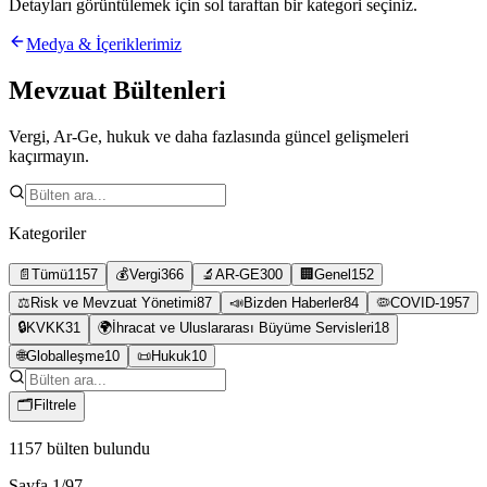
Detayları görüntülemek için sol taraftan bir kategori seçiniz.
Medya & İçeriklerimiz
Mevzuat Bültenleri
Vergi, Ar-Ge, hukuk ve daha fazlasında güncel gelişmeleri
kaçırmayın.
Kategoriler
📄
Tümü
1157
💰
Vergi
366
🔬
AR-GE
300
🏢
Genel
152
⚖️
Risk ve Mevzuat Yönetimi
87
📣
Bizden Haberler
84
🦠
COVID-19
57
🔒
KVKK
31
🌍
İhracat ve Uluslararası Büyüme Servisleri
18
🌐
Globalleşme
10
📜
Hukuk
10
🗂
Filtrele
1157
bülten bulundu
Sayfa
1
/
97