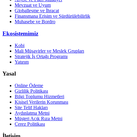
Mevzuat ve Uyum
Globalleşme ve İhracat
Finansmana Erişim ve Sürdürülebilirlik
Muhasebe ve Bordro
Ekosistemimiz
Kobi
Mali Müşavirler ve Meslek Grupları
Stratejik İş Ortağı Programı
Yatırım
Yasal
Online Ödeme
Gizlilik Politikası
Bilgi Toplumu Hizmetleri
Kişisel Verilerin Korunması
Site Telif Hakları
Aydınlatma Metni
Müşteri Açık Rıza Metni
Çerez Politikası
İletişim