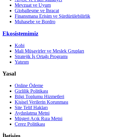
Mevzuat ve Uyum
Globalleşme ve İhracat
Finansmana Erişim ve Sürdürülebilirlik
Muhasebe ve Bordro
Ekosistemimiz
Kobi
Mali Müşavirler ve Meslek Grupları
Stratejik İş Ortağı Programı
Yatırım
Yasal
Online Ödeme
Gizlilik Politikası
Bilgi Toplumu Hizmetleri
Kişisel Verilerin Korunması
Site Telif Hakları
Aydınlatma Metni
Müşteri Açık Rıza Metni
Çerez Politikası
İletişim