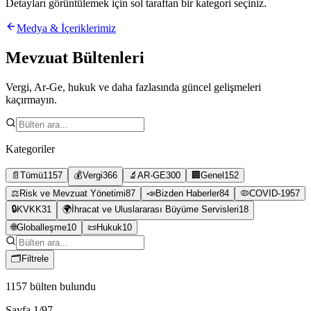
Detayları görüntülemek için sol taraftan bir kategori seçiniz.
Medya & İçeriklerimiz
Mevzuat Bültenleri
Vergi, Ar-Ge, hukuk ve daha fazlasında güncel gelişmeleri
kaçırmayın.
Kategoriler
📄
Tümü
1157
💰
Vergi
366
🔬
AR-GE
300
🏢
Genel
152
⚖️
Risk ve Mevzuat Yönetimi
87
📣
Bizden Haberler
84
🦠
COVID-19
57
🔒
KVKK
31
🌍
İhracat ve Uluslararası Büyüme Servisleri
18
🌐
Globalleşme
10
📜
Hukuk
10
🗂
Filtrele
1157
bülten bulundu
Sayfa
1
/
97