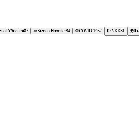
zuat Yönetimi
87
📣
Bizden Haberler
84
🦠
COVID-19
57
🔒
KVKK
31
🌍
İh