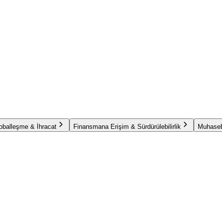
oballeşme & İhracat
Finansmana Erişim & Sürdürülebilirlik
Muhaseb