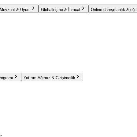
Mevzuat & Uyum
Globalleşme & İhracat
Online danışmanlık & eğit
Programı
Yatırım Ağımız & Girişimcilik
.