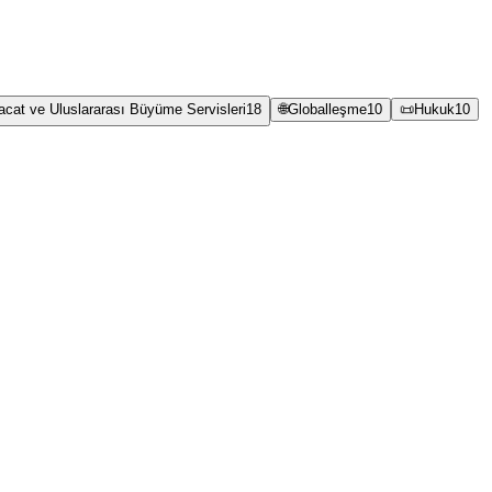
racat ve Uluslararası Büyüme Servisleri
18
🌐
Globalleşme
10
📜
Hukuk
10