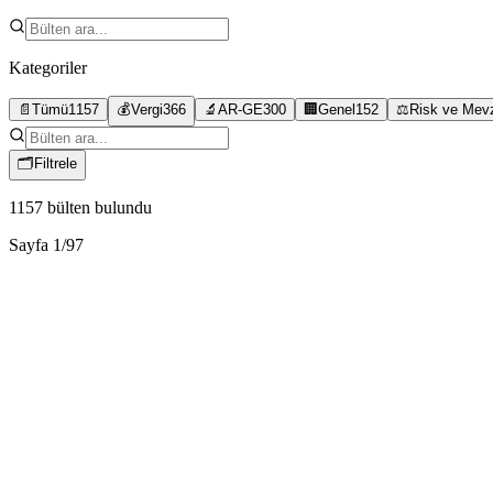
Kategoriler
📄
Tümü
1157
💰
Vergi
366
🔬
AR-GE
300
🏢
Genel
152
⚖️
Risk ve Mev
🗂
Filtrele
1157
bülten bulundu
Sayfa
1
/
97