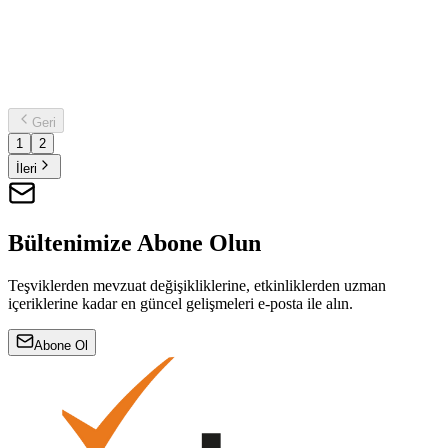
Biyometrik veri, kişisel verilerin korunması alanında her geçen gün
daha fazla önem kazanmaktadır. Özellikle de teknolojinin hızla
gelişmesiyle, parmak izi, yüz tanıma ve retina taraması gibi verilerin
kurumlar tarafından kullanılması giderek...
15 Ağustos 2025
11
dk okuma
Geri
1
2
İleri
Bültenimize Abone Olun
Teşviklerden mevzuat değişikliklerine, etkinliklerden uzman
içeriklerine kadar en güncel gelişmeleri e-posta ile alın.
Abone Ol