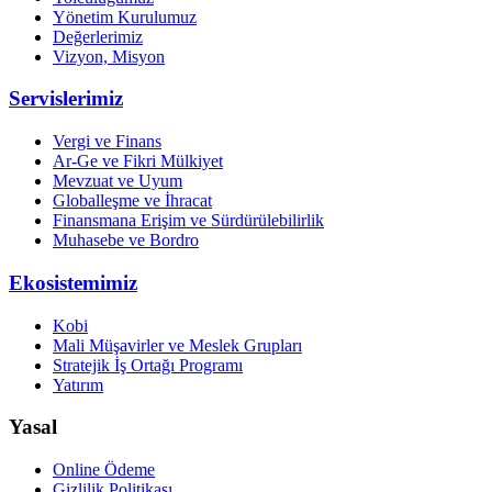
Yönetim Kurulumuz
Değerlerimiz
Vizyon, Misyon
Servislerimiz
Vergi ve Finans
Ar-Ge ve Fikri Mülkiyet
Mevzuat ve Uyum
Globalleşme ve İhracat
Finansmana Erişim ve Sürdürülebilirlik
Muhasebe ve Bordro
Ekosistemimiz
Kobi
Mali Müşavirler ve Meslek Grupları
Stratejik İş Ortağı Programı
Yatırım
Yasal
Online Ödeme
Gizlilik Politikası