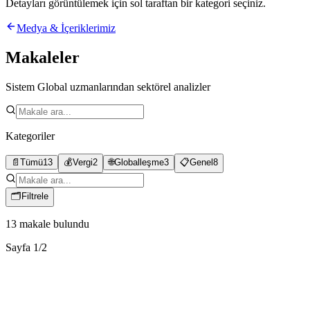
Detayları görüntülemek için sol taraftan bir kategori seçiniz.
Medya & İçeriklerimiz
Makaleler
Sistem Global uzmanlarından sektörel analizler
Kategoriler
📄
Tümü
13
💰
Vergi
2
🌐
Globalleşme
3
📋
Genel
8
🗂
Filtrele
13
makale bulundu
Sayfa
1
/
2