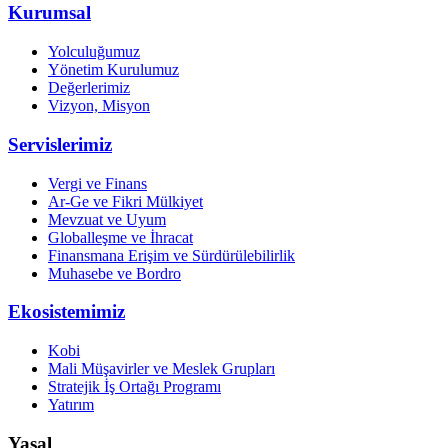
Kurumsal
Yolculuğumuz
Yönetim Kurulumuz
Değerlerimiz
Vizyon, Misyon
Servislerimiz
Vergi ve Finans
Ar-Ge ve Fikri Mülkiyet
Mevzuat ve Uyum
Globalleşme ve İhracat
Finansmana Erişim ve Sürdürülebilirlik
Muhasebe ve Bordro
Ekosistemimiz
Kobi
Mali Müşavirler ve Meslek Grupları
Stratejik İş Ortağı Programı
Yatırım
Yasal