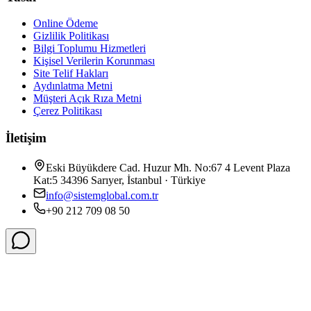
Online Ödeme
Gizlilik Politikası
Bilgi Toplumu Hizmetleri
Kişisel Verilerin Korunması
Site Telif Hakları
Aydınlatma Metni
Müşteri Açık Rıza Metni
Çerez Politikası
İletişim
Eski Büyükdere Cad. Huzur Mh. No:67 4 Levent Plaza
Kat:5 34396 Sarıyer, İstanbul · Türkiye
info@sistemglobal.com.tr
+90 212 709 08 50