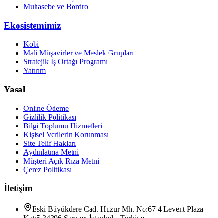
Muhasebe ve Bordro
Ekosistemimiz
Kobi
Mali Müşavirler ve Meslek Grupları
Stratejik İş Ortağı Programı
Yatırım
Yasal
Online Ödeme
Gizlilik Politikası
Bilgi Toplumu Hizmetleri
Kişisel Verilerin Korunması
Site Telif Hakları
Aydınlatma Metni
Müşteri Açık Rıza Metni
Çerez Politikası
İletişim
Eski Büyükdere Cad. Huzur Mh. No:67 4 Levent Plaza
Kat:5 34396 Sarıyer, İstanbul · Türkiye