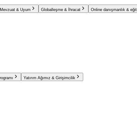
Mevzuat & Uyum
Globalleşme & İhracat
Online danışmanlık & eğit
Programı
Yatırım Ağımız & Girişimcilik