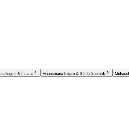
oballeşme & İhracat
Finansmana Erişim & Sürdürülebilirlik
Muhaseb