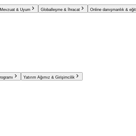
Mevzuat & Uyum
Globalleşme & İhracat
Online danışmanlık & eğit
Programı
Yatırım Ağımız & Girişimcilik