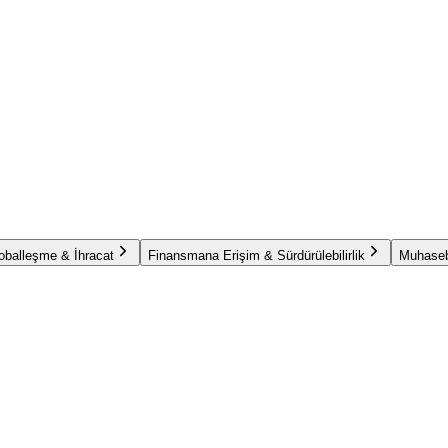
oballeşme & İhracat
Finansmana Erişim & Sürdürülebilirlik
Muhaseb