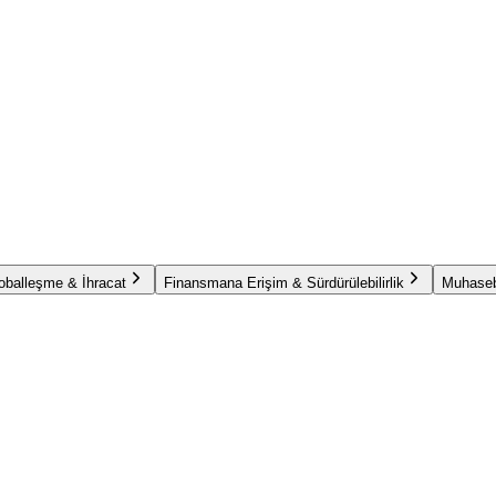
oballeşme & İhracat
Finansmana Erişim & Sürdürülebilirlik
Muhaseb