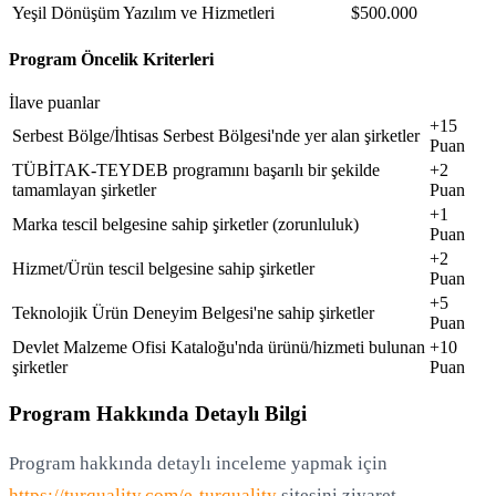
Yeşil Dönüşüm Yazılım ve Hizmetleri
$500.000
Program Öncelik Kriterleri
İlave puanlar
+15
Serbest Bölge/İhtisas Serbest Bölgesi'nde yer alan şirketler
Puan
TÜBİTAK-TEYDEB programını başarılı bir şekilde
+2
tamamlayan şirketler
Puan
+1
Marka tescil belgesine sahip şirketler (zorunluluk)
Puan
+2
Hizmet/Ürün tescil belgesine sahip şirketler
Puan
+5
Teknolojik Ürün Deneyim Belgesi'ne sahip şirketler
Puan
Devlet Malzeme Ofisi Kataloğu'nda ürünü/hizmeti bulunan
+10
şirketler
Puan
Program Hakkında Detaylı Bilgi
Program hakkında detaylı inceleme yapmak için
https://turquality.com/e-turquality
sitesini ziyaret