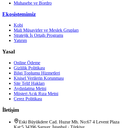
Muhasebe ve Bordro
Ekosistemimiz
Kobi
Mali Müşavirler ve Meslek Grupları
Stratejik İş Ortağı Programı
Yatırım
Yasal
Online Ödeme
Gizlilik Politikası
Bilgi Toplumu Hizmetleri
Kişisel Verilerin Korunması
Site Telif Hakları
Aydınlatma Metni
Müşteri Açık Rıza Metni
Çerez Politikası
İletişim
Eski Büyükdere Cad. Huzur Mh. No:67 4 Levent Plaza
Kat:5 34396 Sarıyer, İstanbul · Türkiye