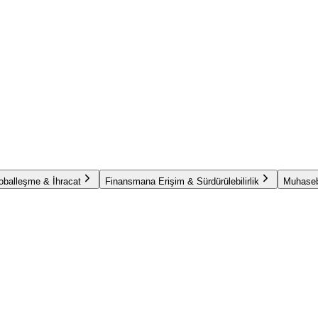
oballeşme & İhracat
Finansmana Erişim & Sürdürülebilirlik
Muhaseb