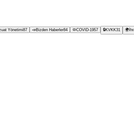
zuat Yönetimi
87
📣
Bizden Haberler
84
🦠
COVID-19
57
🔒
KVKK
31
🌍
İh