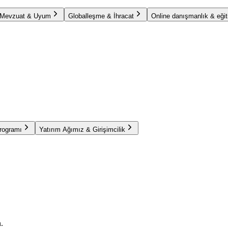
Mevzuat & Uyum
Globalleşme & İhracat
Online danışmanlık & eğit
Programı
Yatırım Ağımız & Girişimcilik
.