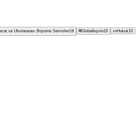
racat ve Uluslararası Büyüme Servisleri
18
🌐
Globalleşme
10
📜
Hukuk
10