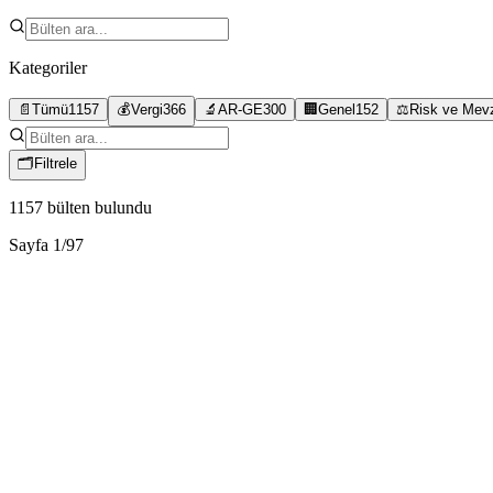
Kategoriler
📄
Tümü
1157
💰
Vergi
366
🔬
AR-GE
300
🏢
Genel
152
⚖️
Risk ve Mev
🗂
Filtrele
1157
bülten bulundu
Sayfa
1
/
97