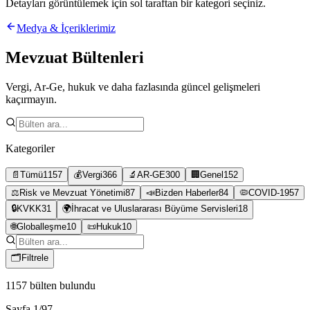
Detayları görüntülemek için sol taraftan bir kategori seçiniz.
Medya & İçeriklerimiz
Mevzuat Bültenleri
Vergi, Ar-Ge, hukuk ve daha fazlasında güncel gelişmeleri
kaçırmayın.
Kategoriler
📄
Tümü
1157
💰
Vergi
366
🔬
AR-GE
300
🏢
Genel
152
⚖️
Risk ve Mevzuat Yönetimi
87
📣
Bizden Haberler
84
🦠
COVID-19
57
🔒
KVKK
31
🌍
İhracat ve Uluslararası Büyüme Servisleri
18
🌐
Globalleşme
10
📜
Hukuk
10
🗂
Filtrele
1157
bülten bulundu
Sayfa
1
/
97