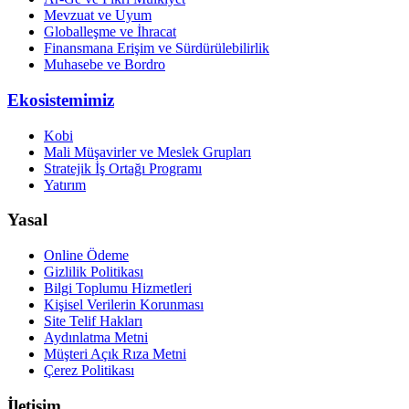
Mevzuat ve Uyum
Globalleşme ve İhracat
Finansmana Erişim ve Sürdürülebilirlik
Muhasebe ve Bordro
Ekosistemimiz
Kobi
Mali Müşavirler ve Meslek Grupları
Stratejik İş Ortağı Programı
Yatırım
Yasal
Online Ödeme
Gizlilik Politikası
Bilgi Toplumu Hizmetleri
Kişisel Verilerin Korunması
Site Telif Hakları
Aydınlatma Metni
Müşteri Açık Rıza Metni
Çerez Politikası
İletişim