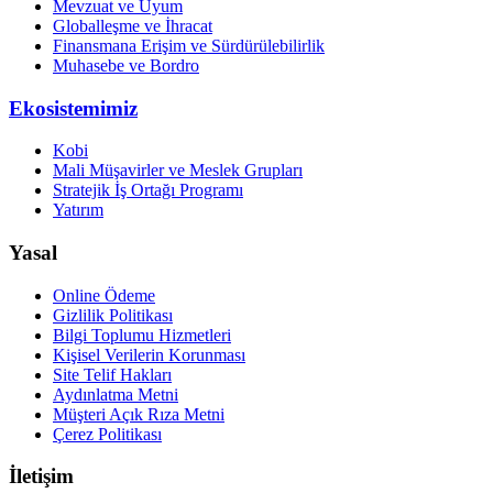
Mevzuat ve Uyum
Globalleşme ve İhracat
Finansmana Erişim ve Sürdürülebilirlik
Muhasebe ve Bordro
Ekosistemimiz
Kobi
Mali Müşavirler ve Meslek Grupları
Stratejik İş Ortağı Programı
Yatırım
Yasal
Online Ödeme
Gizlilik Politikası
Bilgi Toplumu Hizmetleri
Kişisel Verilerin Korunması
Site Telif Hakları
Aydınlatma Metni
Müşteri Açık Rıza Metni
Çerez Politikası
İletişim