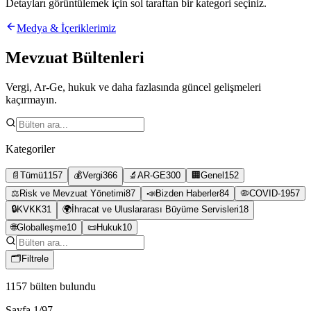
Detayları görüntülemek için sol taraftan bir kategori seçiniz.
Medya & İçeriklerimiz
Mevzuat Bültenleri
Vergi, Ar-Ge, hukuk ve daha fazlasında güncel gelişmeleri
kaçırmayın.
Kategoriler
📄
Tümü
1157
💰
Vergi
366
🔬
AR-GE
300
🏢
Genel
152
⚖️
Risk ve Mevzuat Yönetimi
87
📣
Bizden Haberler
84
🦠
COVID-19
57
🔒
KVKK
31
🌍
İhracat ve Uluslararası Büyüme Servisleri
18
🌐
Globalleşme
10
📜
Hukuk
10
🗂
Filtrele
1157
bülten bulundu
Sayfa
1
/
97