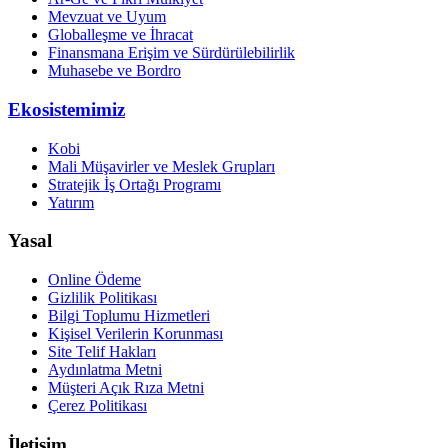
Mevzuat ve Uyum
Globalleşme ve İhracat
Finansmana Erişim ve Sürdürülebilirlik
Muhasebe ve Bordro
Ekosistemimiz
Kobi
Mali Müşavirler ve Meslek Grupları
Stratejik İş Ortağı Programı
Yatırım
Yasal
Online Ödeme
Gizlilik Politikası
Bilgi Toplumu Hizmetleri
Kişisel Verilerin Korunması
Site Telif Hakları
Aydınlatma Metni
Müşteri Açık Rıza Metni
Çerez Politikası
İletişim