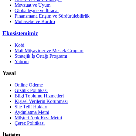
Mevzuat ve Uyum
Globalleşme ve İhracat
Finansmana Erişim ve Sürdürülebilirlik
Muhasebe ve Bordro
Ekosistemimiz
Kobi
Mali Müşavirler ve Meslek Grupları
Stratejik İş Ortağı Programı
Yatırım
Yasal
Online Ödeme
Gizlilik Politikası
Bilgi Toplumu Hizmetleri
Kişisel Verilerin Korunması
Site Telif Hakları
Aydınlatma Metni
Müşteri Açık Rıza Metni
Çerez Politikası
İletişim