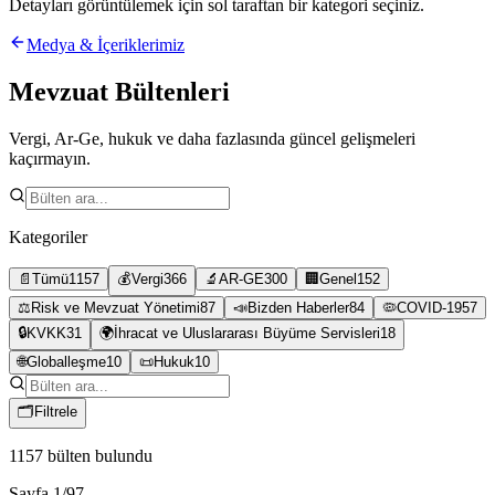
Detayları görüntülemek için sol taraftan bir kategori seçiniz.
Medya & İçeriklerimiz
Mevzuat Bültenleri
Vergi, Ar-Ge, hukuk ve daha fazlasında güncel gelişmeleri
kaçırmayın.
Kategoriler
📄
Tümü
1157
💰
Vergi
366
🔬
AR-GE
300
🏢
Genel
152
⚖️
Risk ve Mevzuat Yönetimi
87
📣
Bizden Haberler
84
🦠
COVID-19
57
🔒
KVKK
31
🌍
İhracat ve Uluslararası Büyüme Servisleri
18
🌐
Globalleşme
10
📜
Hukuk
10
🗂
Filtrele
1157
bülten bulundu
Sayfa
1
/
97